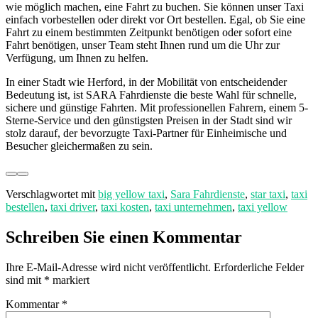
wie möglich machen, eine Fahrt zu buchen. Sie können unser Taxi
einfach vorbestellen oder direkt vor Ort bestellen. Egal, ob Sie eine
Fahrt zu einem bestimmten Zeitpunkt benötigen oder sofort eine
Fahrt benötigen, unser Team steht Ihnen rund um die Uhr zur
Verfügung, um Ihnen zu helfen.
In einer Stadt wie Herford, in der Mobilität von entscheidender
Bedeutung ist, ist SARA Fahrdienste die beste Wahl für schnelle,
sichere und günstige Fahrten. Mit professionellen Fahrern, einem 5-
Sterne-Service und den günstigsten Preisen in der Stadt sind wir
stolz darauf, der bevorzugte Taxi-Partner für Einheimische und
Besucher gleichermaßen zu sein.
Verschlagwortet mit
big yellow taxi
,
Sara Fahrdienste
,
star taxi
,
taxi
bestellen
,
taxi driver
,
taxi kosten
,
taxi unternehmen
,
taxi yellow
Schreiben Sie einen Kommentar
Ihre E-Mail-Adresse wird nicht veröffentlicht.
Erforderliche Felder
sind mit
*
markiert
Kommentar
*